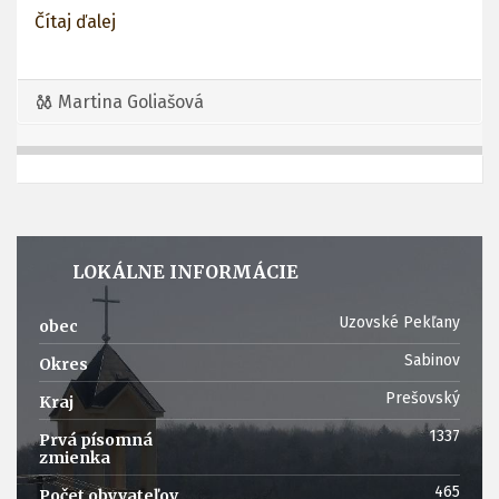
Čítaj ďalej
Martina Goliašová
LOKÁLNE INFORMÁCIE
Uzovské Pekľany
obec
Sabinov
Okres
Prešovský
Kraj
1337
Prvá písomná
zmienka
465
Počet obyvateľov