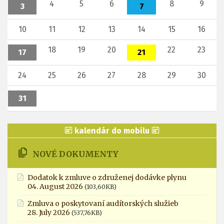
4
5
6
8
9
3
7
10
11
12
13
14
15
16
18
19
20
22
23
17
21
24
25
26
27
28
29
30
31
kalendár do mobilu
NOVÉ DOKUMENTY
Dodatok k zmluve o združenej dodávke plynu
04. August 2026
(103,60KB)
Zmluva o poskytovaní audítorských služieb
28. July 2026
(537,76KB)