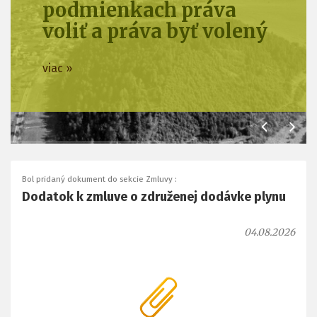
podmienkach práva
voliť a práva byť volený
viac »
Bol pridaný dokument do sekcie Zmluvy :
Dodatok k zmluve o združenej dodávke plynu
04.08.2026