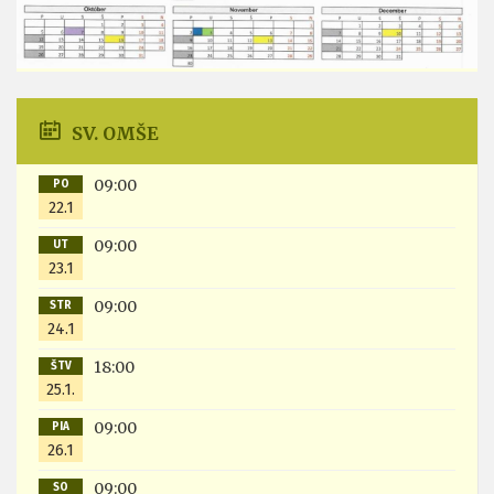
SV. OMŠE
09:00
PO
22.1
09:00
UT
23.1
09:00
STR
24.1
18:00
ŠTV
25.1.
09:00
PIA
26.1
09:00
SO