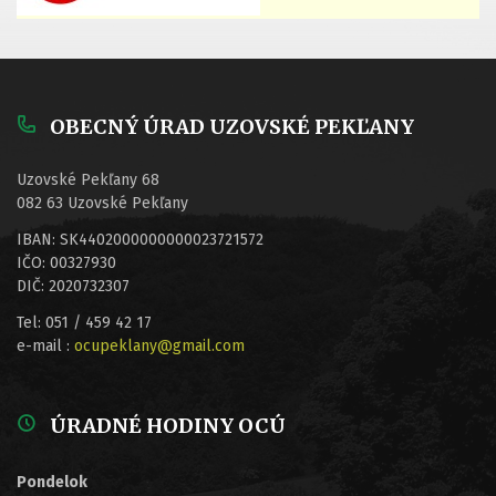
OBECNÝ ÚRAD UZOVSKÉ PEKĽANY
Uzovské Pekľany 68
082 63 Uzovské Pekľany
IBAN: SK4402000000000023721572
IČO: 00327930
DIČ: 2020732307
Tel: 051 / 459 42 17
e-mail :
ocupeklany@gmail.com
ÚRADNÉ HODINY OCÚ
Pondelok