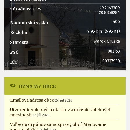
49.2143389
Súradnice GPS
20.8858284
‎406
Nadmorská výška
‎9,95 km² (995 ha)
Rozloha
Marek Gruška
Starosta
082 63
PSČ
00327930
IČO
OZNAMY OBCE
Emailová adresa obce
27. júl 2026
Utvorenie volebných okrskov a určenie volebných
miestností
27. júl 2026
Voľby do orgánov samosprávy obcí: Menovanie
zapisovateľky
23. júl 2026