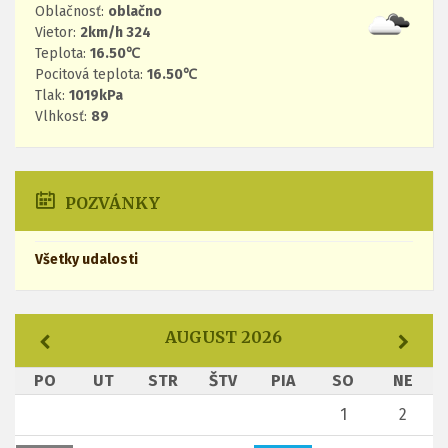
Oblačnosť:
oblačno
Vietor:
2km/h 324
Teplota:
16.50℃
Pocitová teplota:
16.50℃
Tlak:
1019kPa
Vlhkosť:
89
POZVÁNKY
Všetky udalosti
AUGUST 2026
PO
UT
STR
ŠTV
PIA
SO
NE
1
2