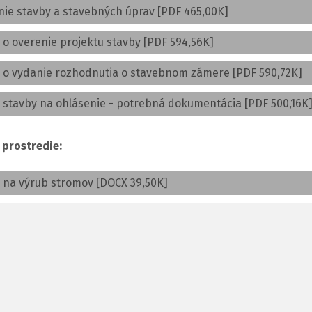
nie stavby a stavebných úprav [PDF 465,00K]
 o overenie projektu stavby [PDF 594,56K]
ť o vydanie rozhodnutia o stavebnom zámere [PDF 590,72K]
 stavby na ohlásenie - potrebná dokumentácia [PDF 500,16K
 prostredie:
 na výrub stromov [DOCX 39,50K]