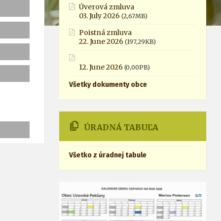
Úverová zmluva
03. July 2026
(2,67MB)
Poistná zmluva
22. June 2026
(197,29KB)
12. June 2026
(0,00PB)
]
Všetky dokumenty obce
ÚRADNÁ TABUĽA
Všetko z úradnej tabule