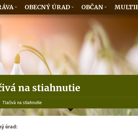
RÁVA
OBECNÝ ÚRAD
OBČAN
MULTI
čivá na stiahnutie
Tlačivá na stiahnutie
ý úrad: